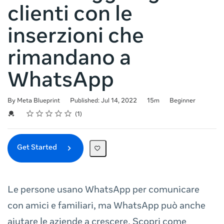
clienti con le
inserzioni che
rimandano a
WhatsApp
Duration
Difficulty
By Meta Blueprint
Published: Jul 14, 2022
15m
Beginner
Rating
1 star
2 stars
3 stars
4 stars
5 stars
Average rating: 5.0
1 review
Credential For Completion
1
Get Started
Le persone usano WhatsApp per comunicare
con amici e familiari, ma WhatsApp può anche
aiutare le aziende a crescere. Scopri come