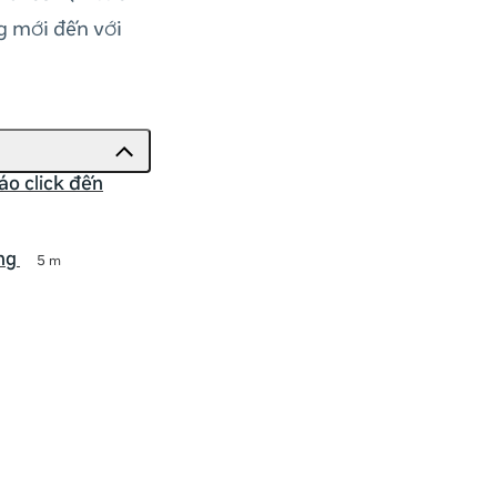
 mới đến với
o click đến
ng
5 m