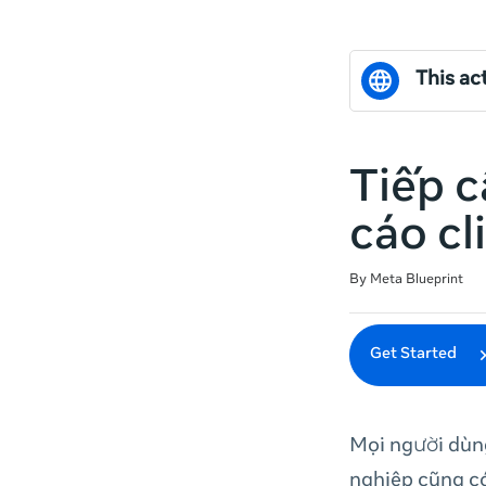
This act
Tiếp 
cáo c
Duration
Difficulty
Average rating: 5.0
1 review
By Meta Blueprint
Get Started
Mọi người dùn
nghiệp cũng c