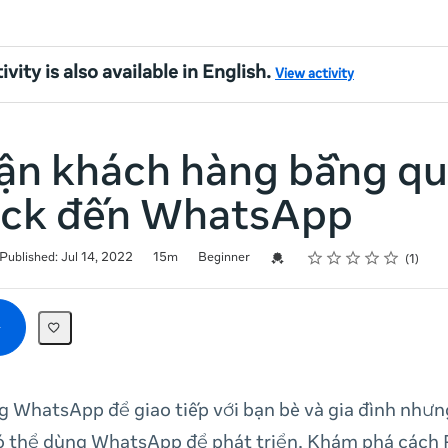
ivity is also available in English.
View activity
cận khách hàng bằng q
lick đến WhatsApp
Rating
1 star
2 stars
3 stars
4 stars
5 stars
Credential For Completion
Published: Jul 14, 2022
15m
Beginner
1
g WhatsApp để giao tiếp với bạn bè và gia đình như
ó thể dùng WhatsApp để phát triển. Khám phá cách R