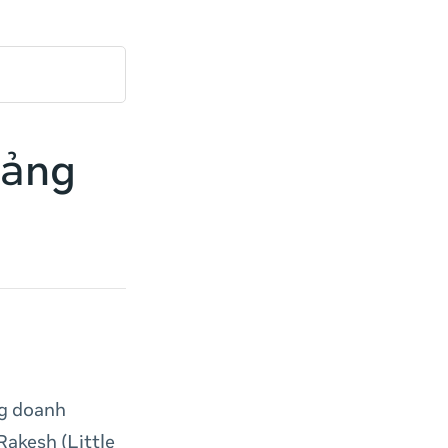
uảng
ng doanh
akesh (Little