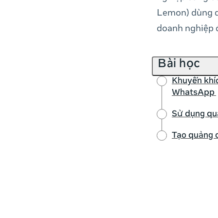
Lemon) dùng q
doanh nghiệp 
Bài học
Khuyến khí
WhatsApp
Sử dụng qu
Tạo quảng 